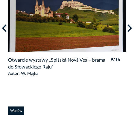
6
Otwarcie wystawy „Spišská Nová Ves – brama
9/16
Otw
do Słowackiego Raju”
do 
Autor: W. Majka
Auto
Wznów