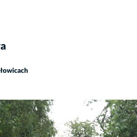
wa
ałowicach