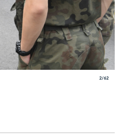
2/62
Uroczyst
Autor: W. 