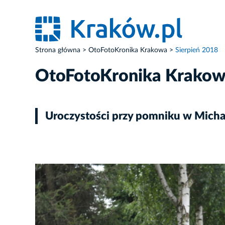
Strona główna
OtoFotoKronika Krakowa
Sierpień 2018
OtoFotoKronika Krako
Uroczystości przy pomniku w Mich
ZDJĘCIE