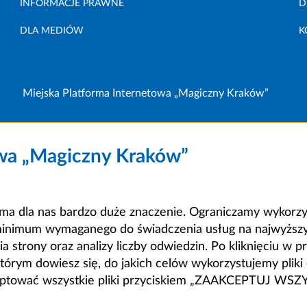
INFORMACJE PRAWNE
D
DLA MEDIÓW
K
Miejska Platforma Internetowa „Magiczny Kraków”
owa „Magiczny Kraków”
a dla nas bardzo duże znaczenie. Ograniczamy wykorzyst
minimum wymaganego do świadczenia usług na najwyższym
strony oraz analizy liczby odwiedzin. Po kliknięciu w pr
m dowiesz się, do jakich celów wykorzystujemy pliki c
ceptować wszystkie pliki przyciskiem „ZAAKCEPTUJ WS