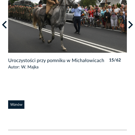
2
Uroczystości przy pomniku w Michałowicach
15/62
Uro
Autor: W. Majka
Auto
Wznów