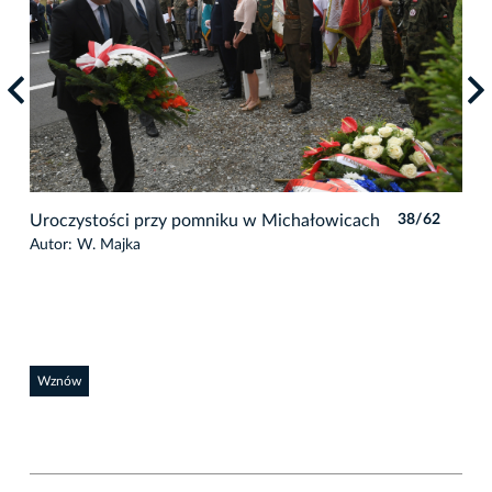
2
Uroczystości przy pomniku w Michałowicach
38/62
Uro
Autor: W. Majka
Auto
Wznów