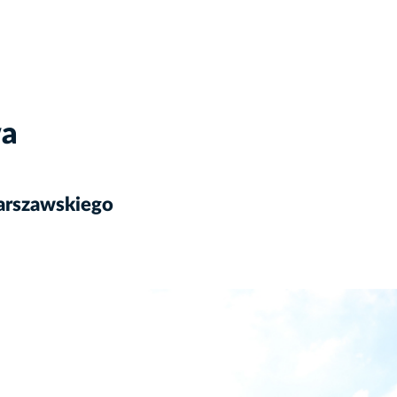
wa
arszawskiego