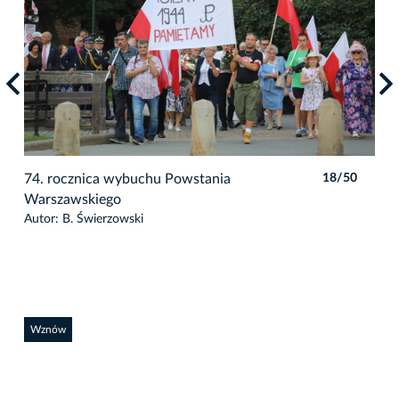
0
74. rocznica wybuchu Powstania
18/50
74.
Warszawskiego
War
Autor: B. Świerzowski
Auto
Wznów