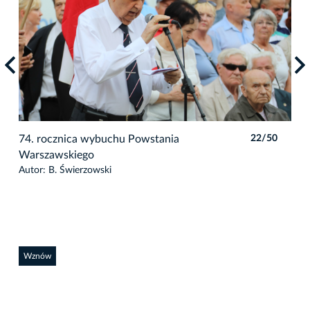
0
74. rocznica wybuchu Powstania
22/50
74.
Warszawskiego
War
Autor: B. Świerzowski
Auto
Wznów