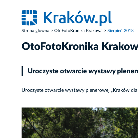
Strona główna
OtoFotoKronika Krakowa
Sierpień 2018
OtoFotoKronika Krako
Uroczyste otwarcie wystawy plener
Uroczyste otwarcie wystawy plenerowej „Kraków dla 
ZDJĘCIE