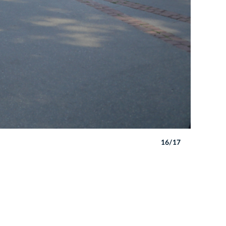
16/17
Uroczyste
Autor: B. 