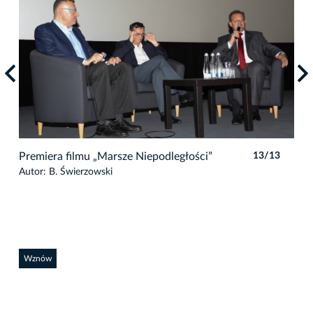
3
Premiera filmu „Marsze Niepodległości”
13/13
Pre
Autor: B. Świerzowski
Auto
Wznów