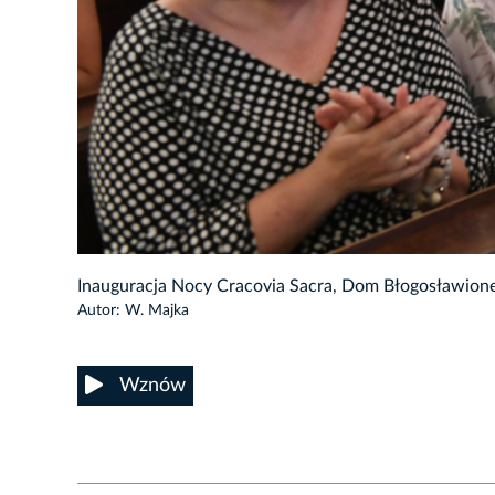
6/23
Inauguracja Nocy Cracovia Sacra, Dom Błogosławionej
Autor: W. Majka
Wznów