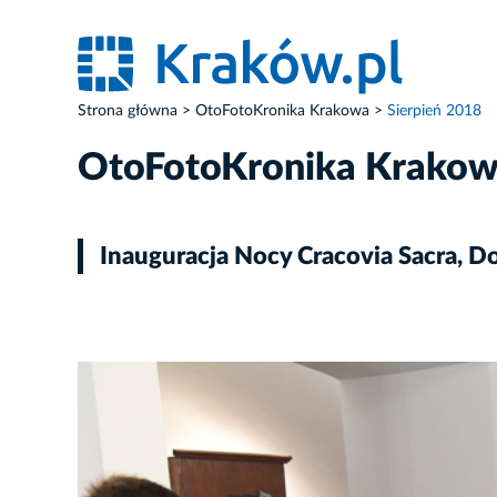
Strona główna
OtoFotoKronika Krakowa
Sierpień 2018
OtoFotoKronika Krako
Inauguracja Nocy Cracovia Sacra, D
ZDJĘCIE