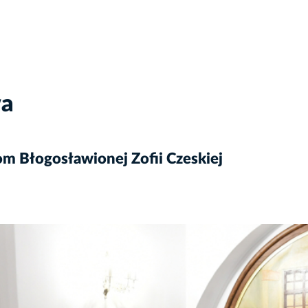
wa
om Błogosławionej Zofii Czeskiej