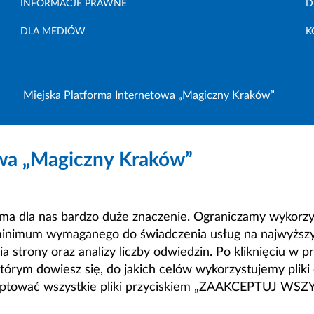
INFORMACJE PRAWNE
D
DLA MEDIÓW
K
Miejska Platforma Internetowa „Magiczny Kraków”
owa „Magiczny Kraków”
a dla nas bardzo duże znaczenie. Ograniczamy wykorzyst
minimum wymaganego do świadczenia usług na najwyższym
strony oraz analizy liczby odwiedzin. Po kliknięciu w pr
m dowiesz się, do jakich celów wykorzystujemy pliki c
ceptować wszystkie pliki przyciskiem „ZAAKCEPTUJ WS