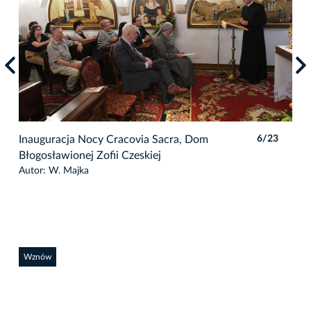
3
Inauguracja Nocy Cracovia Sacra, Dom
6/23
Ina
Błogosławionej Zofii Czeskiej
Bło
Autor: W. Majka
Auto
Wznów