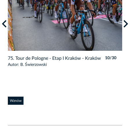
0
75. Tour de Pologne - Etap I Kraków - Kraków
10/30
75.
Autor: B. Świerzowski
Auto
Wznów