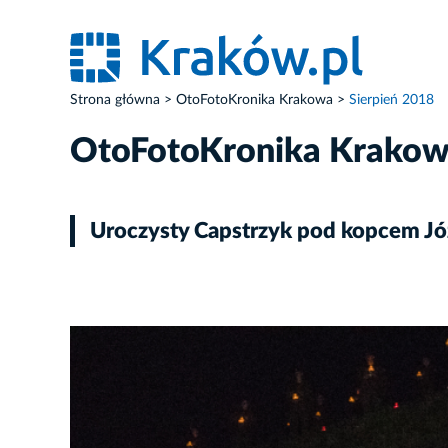
Strona główna
OtoFotoKronika Krakowa
Sierpień 2018
OtoFotoKronika Krako
Uroczysty Capstrzyk pod kopcem Jó
ZDJĘCIE