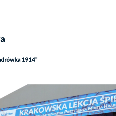
wa
Kadrówka 1914”