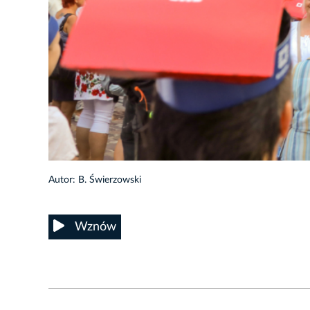
9/62
Autor: B. Świerzowski
Wznów