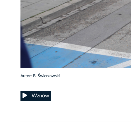
7/37
Autor: B. Świerzowski
Wznów