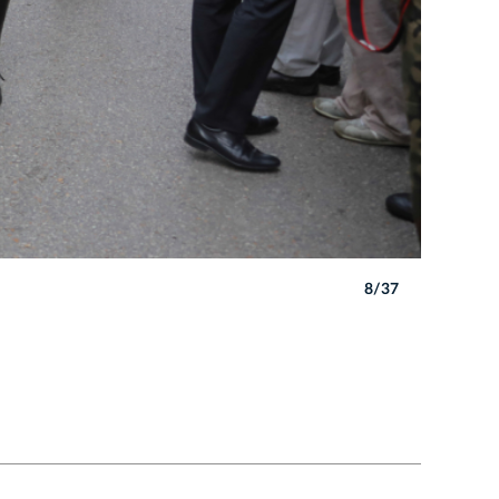
8/37
Autor: B. 