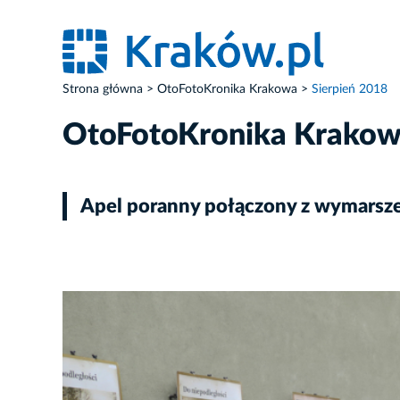
Strona główna
OtoFotoKronika Krakowa
Sierpień 2018
OtoFotoKronika Krako
Apel poranny połączony z wymarsz
ZDJĘCIE