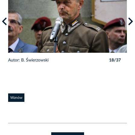
7
Autor: B. Świerzowski
18/37
Auto
Wznów