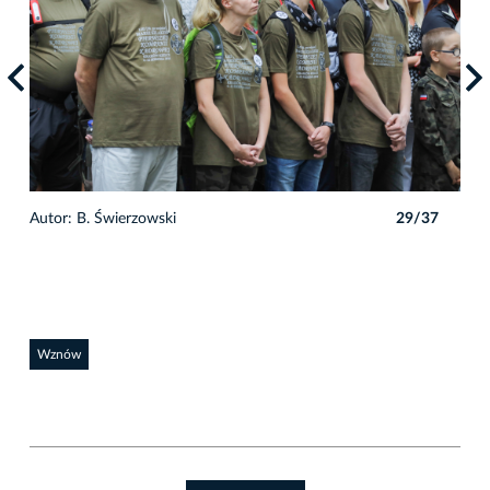
7
Autor: B. Świerzowski
29/37
Auto
Wznów