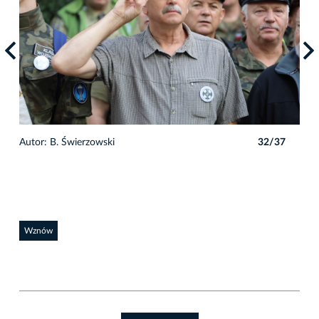
7
Autor: B. Świerzowski
32/37
Auto
Wznów