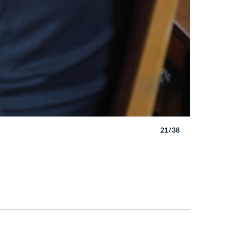
21/38
Autor: B. 