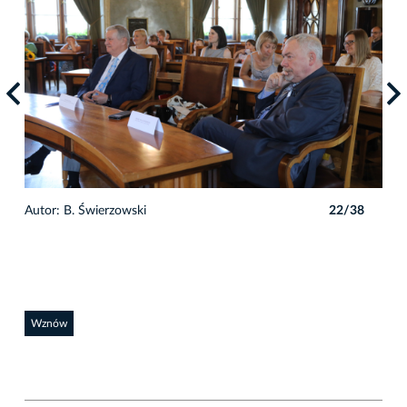
8
Autor: B. Świerzowski
22/38
Auto
Wznów