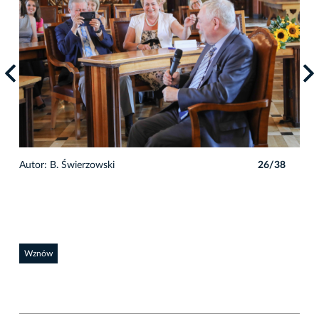
8
Autor: B. Świerzowski
26/38
Auto
Wznów