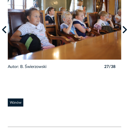
8
Autor: B. Świerzowski
27/38
Auto
Wznów