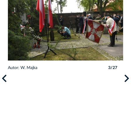
7
Autor: W. Majka
3/27
Auto