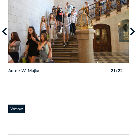
2
Autor: W. Majka
21/22
Auto
Wznów