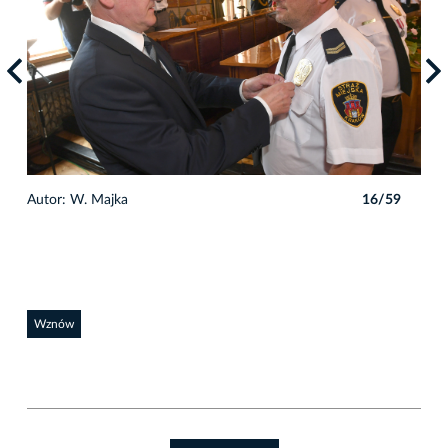
9
Autor: W. Majka
16/59
Auto
Wznów