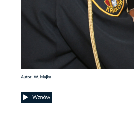
32/59
Autor: W. Majka
Wznów