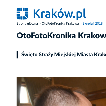
Strona główna
OtoFotoKronika Krakowa
Sierpień 2018
OtoFotoKronika Krako
Święto Straży Miejskiej Miasta Kra
ZDJĘCIE