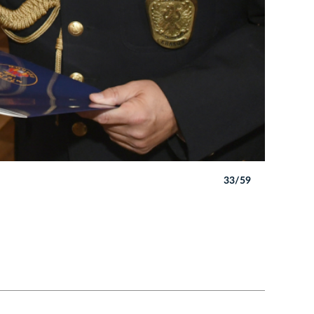
33/59
Autor: W. 