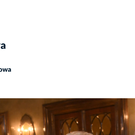
wa
kowa