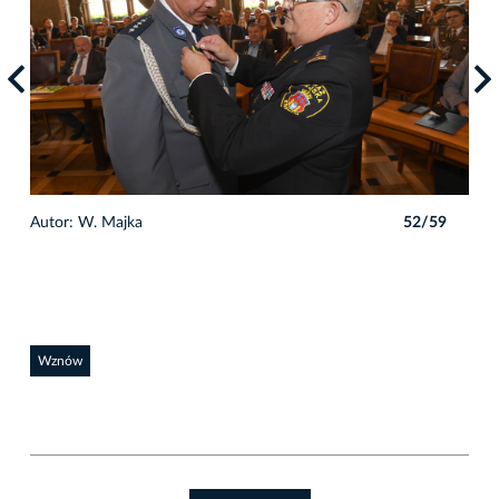
9
Autor: W. Majka
52/59
Auto
Wznów