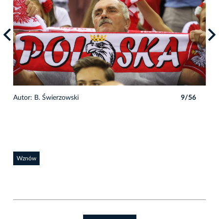
6
Autor: B. Świerzowski
9/56
Auto
Wznów