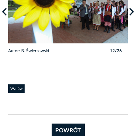
6
Autor: B. Świerzowski
12/26
Auto
Wznów
POWRÓT