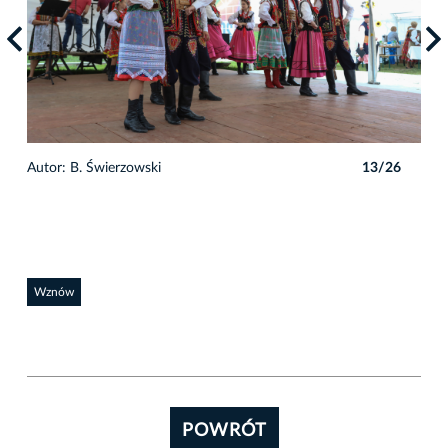
6
Autor: B. Świerzowski
13/26
Auto
Wznów
POWRÓT