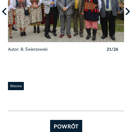
6
Autor: B. Świerzowski
21/26
Auto
Wznów
POWRÓT