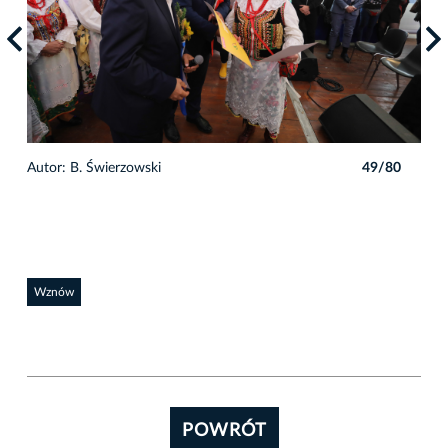
0
Autor: B. Świerzowski
49/80
Auto
Wznów
POWRÓT