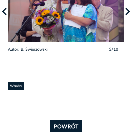
0
Autor: B. Świerzowski
5/10
Auto
Wznów
POWRÓT