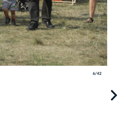
6/42
Autor: B. 