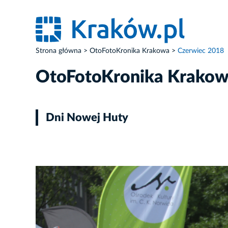
Strona główna
OtoFotoKronika Krakowa
Czerwiec 2018
OtoFotoKronika Krako
Dni Nowej Huty
ZDJĘCIE