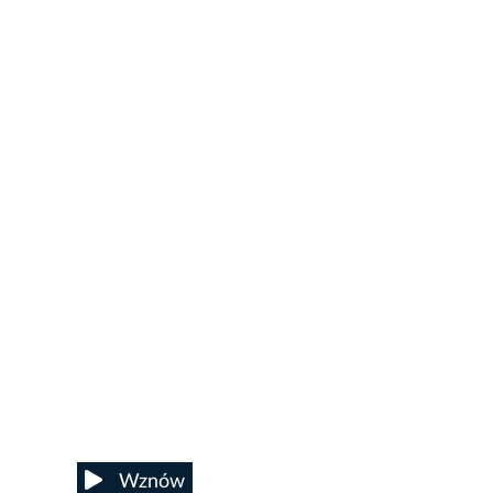
5/42
Wznów