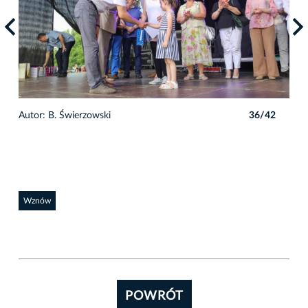
2
Autor: B. Świerzowski
36/42
Auto
Wznów
POWRÓT