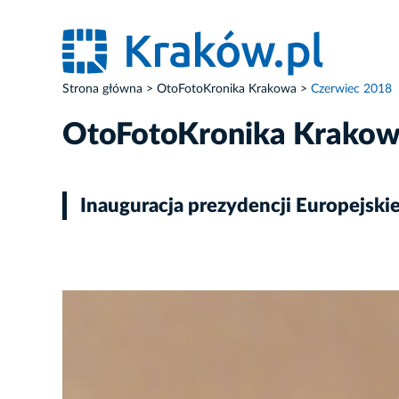
Strona główna
OtoFotoKronika Krakowa
Czerwiec 2018
OtoFotoKronika Krako
Inauguracja prezydencji Europejs
ZDJĘCIE