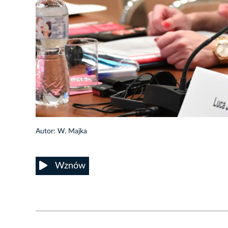
2/11
Autor: W. Majka
Wznów