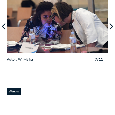
1
Autor: W. Majka
7/11
Auto
Wznów