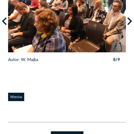
9
Autor: W. Majka
8/9
Auto
Wznów