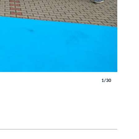
1/30
Autor: B. 