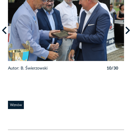
0
Autor: B. Świerzowski
10/30
Auto
Wznów