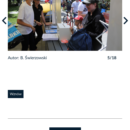
8
Autor: B. Świerzowski
5/18
Auto
Wznów