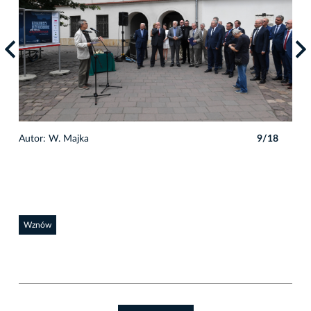
8
Autor: W. Majka
9/18
Auto
Wznów