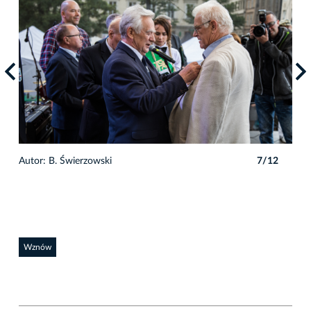
Auto
2
Autor: B. Świerzowski
7/12
Wznów