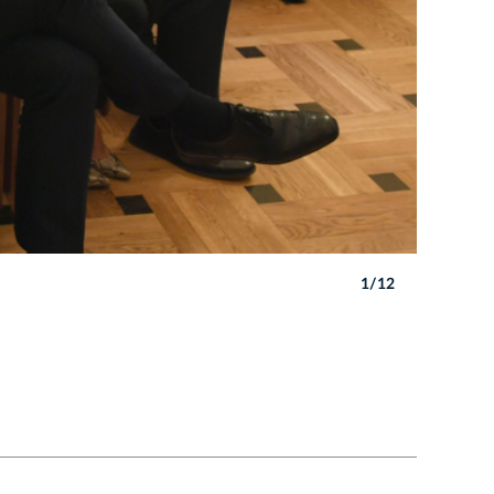
1/12
Autor: W. 