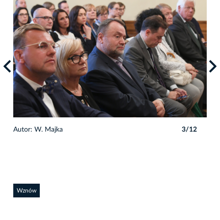
2
Autor: W. Majka
3/12
Auto
Wznów