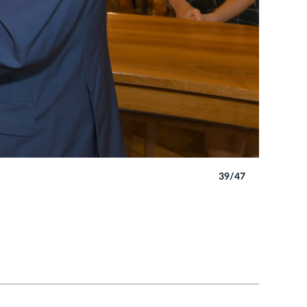
39/47
Autor: W. 