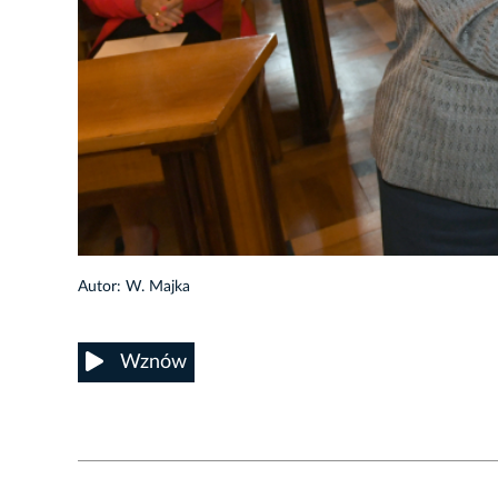
38/47
Autor: W. Majka
Wznów