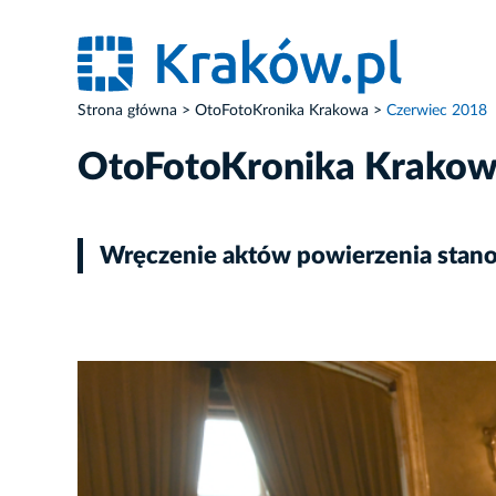
Strona główna
OtoFotoKronika Krakowa
Czerwiec 2018
OtoFotoKronika Krako
Wręczenie aktów powierzenia stano
ZDJĘCIE