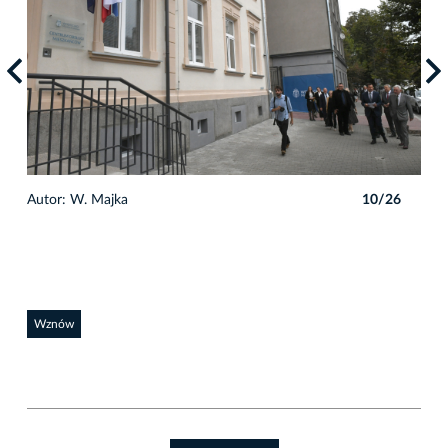
6
Auto
Autor: W. Majka
10/26
Wznów