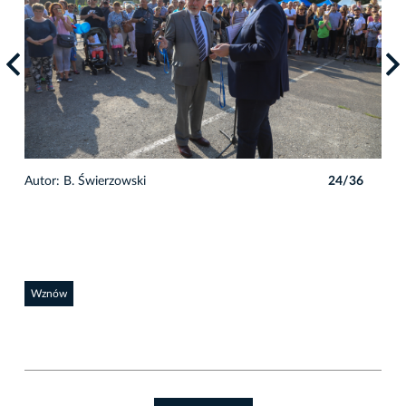
6
Autor: B. Świerzowski
24/36
Auto
Wznów