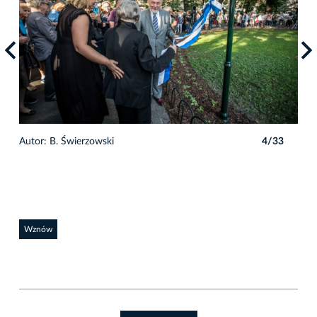
3
Autor: B. Świerzowski
4/33
Auto
Wznów