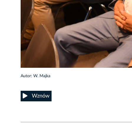
4/5
Autor: W. Majka
Wznów