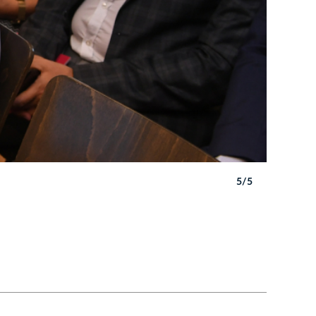
5/5
Autor: W. 